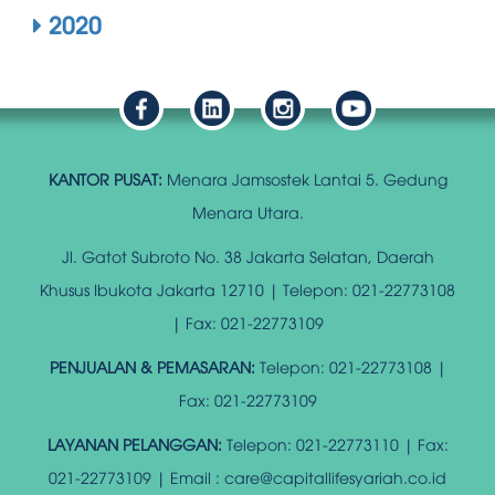
2020
KANTOR PUSAT:
Menara Jamsostek Lantai 5. Gedung
Menara Utara.
Jl. Gatot Subroto No. 38 Jakarta Selatan, Daerah
Khusus Ibukota Jakarta 12710 | Telepon: 021-22773108
| Fax: 021-22773109
PENJUALAN & PEMASARAN:
Telepon: 021-22773108 |
Fax: 021-22773109
LAYANAN PELANGGAN:
Telepon: 021-22773110 | Fax:
021-22773109 | Email : care@capitallifesyariah.co.id