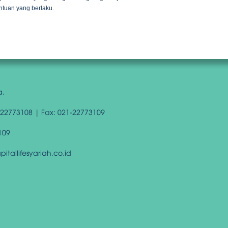
ntuan yang berlaku.
a.
-22773108 | Fax: 021-22773109
109
tallifesyariah.co.id