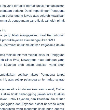
gguna yang terdaftar berhak untuk memanfaatkan
 ketentuan berlaku. Demi kepentingan Pengguna
dan bertanggung jawab atas seluruh kewajiban
termasuk penggunaan yang tidak sah oleh pihak
 ini.
s yang telah mengajukan Surat Permohonan
eli produk/layanan atau mengajukan SPAJ
tau berminat untuk melakukan kerjasama dalam
ima melalui Internet melalui situs ini. Pengguna
leh Situs
Web
, Newsgroup atau Jaringan yang
an Layanan oleh setiap tindakan yang akan
embatalkan sepihak akses Pengguna tanpa
ni, atas setiap pelanggaran terhadap syarat-
yanan situs ini dalam keadaan normal, Calisa
Calisa tidak bertanggung jawab atas kualitas
tuhkan untuk Layanan, dan keadaan lain di luar
ri gangguan dari Layanan akibat bencana alam,
 pemerintah yang mengatur lingkungan operasi