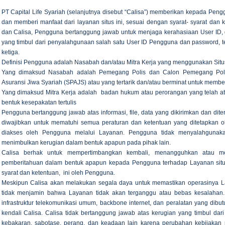
PT Capital Life Syariah (selanjutnya disebut “Calisa”) memberikan kepada Pen
dan memberi manfaat dari layanan situs ini, sesuai dengan syarat- syarat dan
dan Calisa, Pengguna bertanggung jawab untuk menjaga kerahasiaan User ID, 
yang timbul dari penyalahgunaan salah satu User ID Pengguna dan password, 
ketiga.
Definisi Pengguna adalah Nasabah dan/atau Mitra Kerja yang menggunakan Situs
Yang dimaksud Nasabah adalah Pemegang Polis dan Calon Pemegang Poli
Asuransi Jiwa Syariah (SPAJS) atau yang tertarik dan/atau berminat untuk memb
Yang dimaksud Mitra Kerja adalah badan hukum atau perorangan yang telah a
bentuk kesepakatan tertulis
Pengguna bertanggung jawab atas informasi, file, data yang dikirimkan dan diter
diwajibkan untuk mematuhi semua peraturan dan ketentuan yang ditetapkan o
diakses oleh Pengguna melalui Layanan. Pengguna tidak menyalahgunak
menimbulkan kerugian dalam bentuk apapun pada pihak lain.
Calisa berhak untuk mempertimbangkan kembali, menangguhkan atau m
pemberitahuan dalam bentuk apapun kepada Pengguna terhadap Layanan situs i
syarat dan ketentuan, ini oleh Pengguna.
Meskipun Calisa akan melakukan segala daya untuk memastikan operasinya La
tidak menjamin bahwa Layanan tidak akan terganggu atau bebas kesalahan. 
infrastruktur telekomunikasi umum, backbone internet, dan peralatan yang dibu
kendali Calisa. Calisa tidak bertanggung jawab atas kerugian yang timbul da
kebakaran, sabotase, perang, dan keadaan lain karena perubahan kebijakan