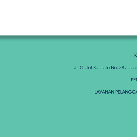
K
Jl. Gatot Subroto No. 38 Jak
PE
LAYANAN PELANGG