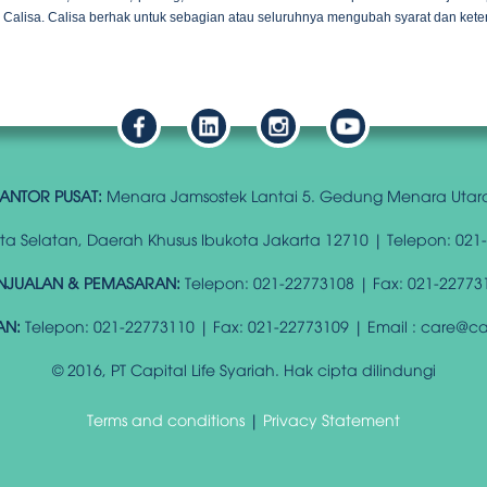
Calisa. Calisa berhak untuk sebagian atau seluruhnya mengubah syarat dan kete
ANTOR PUSAT:
Menara Jamsostek Lantai 5. Gedung Menara Utar
arta Selatan, Daerah Khusus Ibukota Jakarta 12710 | Telepon: 021
NJUALAN & PEMASARAN:
Telepon: 021-22773108 | Fax: 021-22773
AN:
Telepon: 021-22773110 | Fax: 021-22773109 | Email : care@capi
© 2016, PT Capital Life Syariah. Hak cipta dilindungi
Terms and conditions
|
Privacy Statement