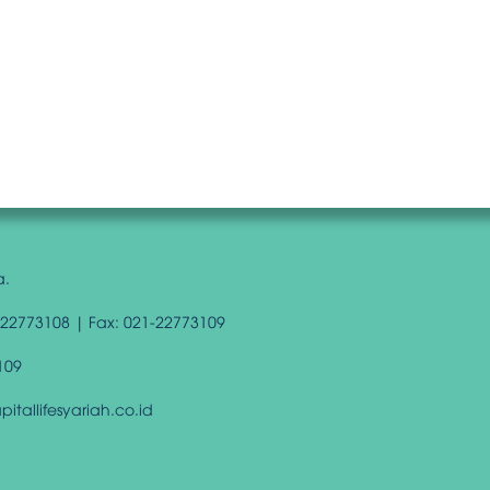
a.
-22773108 | Fax: 021-22773109
109
tallifesyariah.co.id