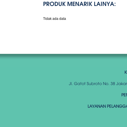
PRODUK MENARIK LAINYA:
Tidak ada data
K
Jl. Gatot Subroto No. 38 Jak
PE
LAYANAN PELANGG