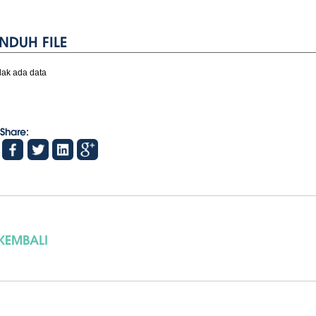
NDUH FILE
dak ada data
Share:
KEMBALI