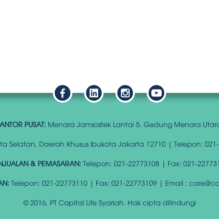
ANTOR PUSAT:
Menara Jamsostek Lantai 5. Gedung Menara Utar
arta Selatan, Daerah Khusus Ibukota Jakarta 12710 | Telepon: 021
NJUALAN & PEMASARAN:
Telepon: 021-22773108 | Fax: 021-22773
AN:
Telepon: 021-22773110 | Fax: 021-22773109 | Email : care@capi
© 2016, PT Capital Life Syariah. Hak cipta dilindungi