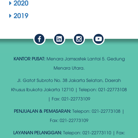
2020
2019
KANTOR PUSAT:
Menara Jamsostek Lantai 5. Gedung
Menara Utara.
Jl. Gatot Subroto No. 38 Jakarta Selatan, Daerah
Khusus Ibukota Jakarta 12710 | Telepon: 021-22773108
| Fax: 021-22773109
PENJUALAN & PEMASARAN:
Telepon: 021-22773108 |
Fax: 021-22773109
LAYANAN PELANGGAN:
Telepon: 021-22773110 | Fax: