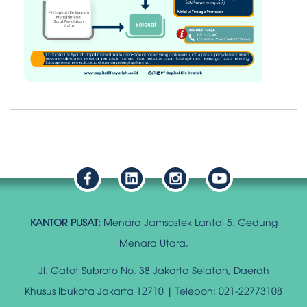
KANTOR PUSAT:
Menara Jamsostek Lantai 5. Gedung
Menara Utara.
Jl. Gatot Subroto No. 38 Jakarta Selatan, Daerah
Khusus Ibukota Jakarta 12710 | Telepon: 021-22773108