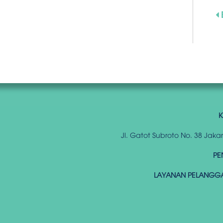
K
Jl. Gatot Subroto No. 38 Jak
PE
LAYANAN PELANGG