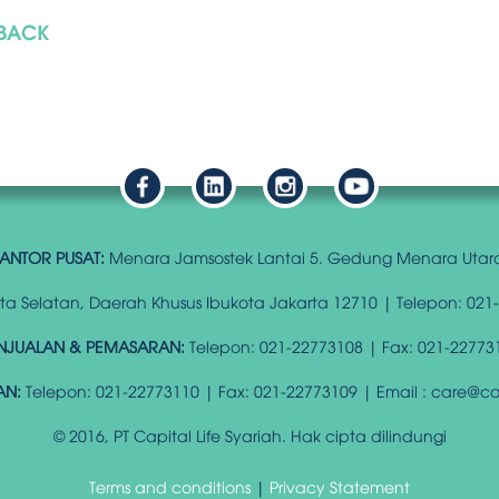
BACK
ANTOR PUSAT:
Menara Jamsostek Lantai 5. Gedung Menara Utar
arta Selatan, Daerah Khusus Ibukota Jakarta 12710 | Telepon: 021
NJUALAN & PEMASARAN:
Telepon: 021-22773108 | Fax: 021-22773
AN:
Telepon: 021-22773110 | Fax: 021-22773109 | Email : care@capi
© 2016, PT Capital Life Syariah. Hak cipta dilindungi
Terms and conditions
|
Privacy Statement