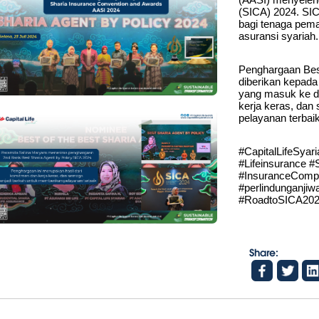
(SICA) 2024. SIC
bagi tenaga pema
asuransi syariah.
Penghargaan Best 
diberikan kepada
yang masuk ke da
kerja keras, dan
pelayanan terbaik
#CapitalLifeSyar
#Lifeinsurance #
#InsuranceCompa
#perlindunganji
#RoadtoSICA2024
Share: