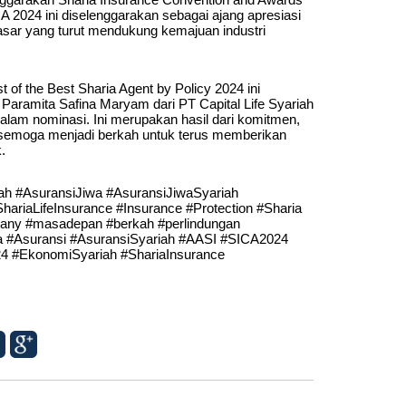
A 2024 ini diselenggarakan sebagai ajang apresiasi
sar yang turut mendukung kemajuan industri
of the Best Sharia Agent by Policy 2024 ini
 Paramita Safina Maryam dari PT Capital Life Syariah
lam nominasi. Ini merupakan hasil dari komitmen,
 semoga menjadi berkah untuk terus memberikan
.
iah #AsuransiJiwa #AsuransiJiwaSyariah
ShariaLifeInsurance #Insurance #Protection #Sharia
ny #masadepan #berkah #perlindungan
wa #Asuransi #AsuransiSyariah #AASI #SICA2024
 #EkonomiSyariah #ShariaInsurance