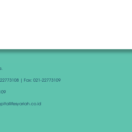
a.
-22773108 | Fax: 021-22773109
109
tallifesyariah.co.id